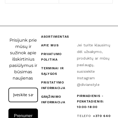
ASORTIMENTAS
Prisijunk prie
Jei turite klausimų
APIE MUS
mūsų ir
dėl užsakymo,
sužinok apie
PRIVATUMO
produktų ar mūsų
išskirtinius
POLITIKA
paslaugų,
pasiūlymus ir
TERMINAI IR
būsimas
susisiekite
SĄLYGOS
naujienas
Instagram
PRISTATYMO
@divianstyle
INFORMACIJA
PIRMADIENIS -
GRĄŽINIMO
PENKTADIENIS:
INFORMACIJA
10:00-18:00
Prenumer
TELEFO
+370 640