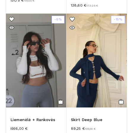
131,75
€
155,00
€
138,60
€
173,25
€
-6%
-15%
Liemenėlė + Rankovės
Skirt Deep Blue
Iš
66,00
€
89,25
€
105,00
€